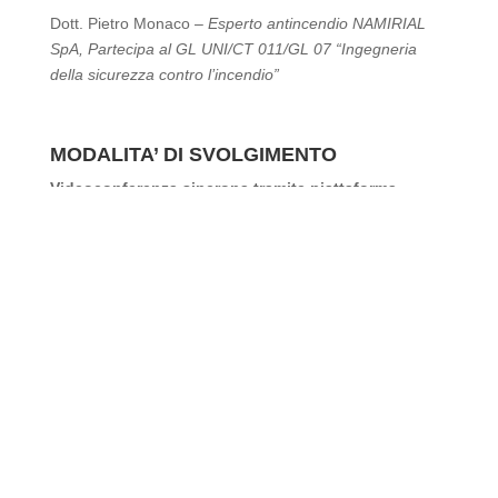
Dott. Pietro Monaco –
Esperto antincendio NAMIRIAL
SpA, Partecipa al GL UNI/CT 011/GL 07 “Ingegneria
della sicurezza contro l’incendio”
MODALITA’ DI SVOLGIMENTO
Videoconferenza sincrona tramite piattaforma
GoToWebinar.
Per poter partecipare al corso è
necessario disporre di una webcam ed un microfono
poiché durante le lezioni saranno effettuati dei controlli
delle presenze a campione.
E’ inoltre necessario inviare il proprio
documento di
identità in corso di validità
, come specificato di
seguito.
Ogni iscritto riceverà un link personalizzato che
consentirà l’identificazione del partecipante.