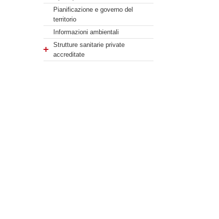
Pianificazione e governo del
territorio
Informazioni ambientali
Strutture sanitarie private
accreditate
Interventi straordinari e di
emergenza
Altri contenuti
Piano triennale per la prevenzione
della corruzione e della
trasparenza
Prevenzione della Corruzione
Accesso Civico
Accessibilità e Catalogo dei dati,
metadati e banche dati
Dati ulteriori