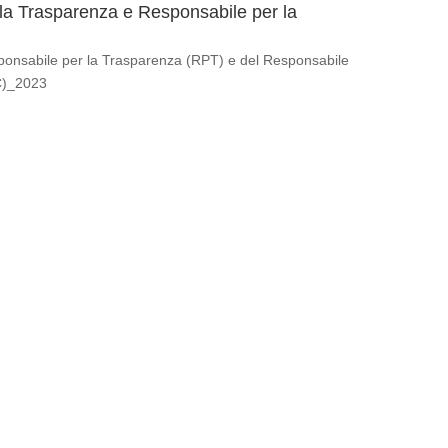
la Trasparenza e Responsabile per la
ponsabile per la Trasparenza (RPT) e del Responsabile
C)_2023
le RCPT 2022
Responsabile per la prevenzione della Corruzione e
nno 2022
le RCPT 2021
Responsabile per la prevenzione della Corruzione e
nno 2021
le RCPT 2020
Responsabile per la prevenzione della Corruzione e
nno 2020
le RCPT 2019-2020