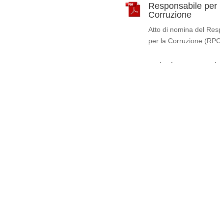
Responsabile per 
Corruzione
Atto di nomina del Res
per la Corruzione (RP
Relazione annua
Relazione annuale del 
della Trasparenza – A
Relazione annua
Relazione annuale del 
della Trasparenza – A
Relazione annua
Relazione annuale del 
della Trasparenza – A
Relazione annua