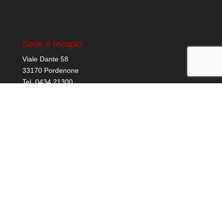
Sede e recapiti:
Viale Dante 58
33170 Pordenone
Tel. 0434 21300
E-mail: segreteria@periti-industriali.pordenone.it
Pec: ordinedipordenone@pec.cnpi.it
ORARI
Dal lunedì al giovedì:
dalle ore 08:30 alle ore 16:30
Il venerdì:
dalle ore 08:30 alle ore 12:30