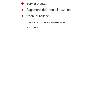
Servizi erogati
Pagamenti dell’amministrazione
Opere pubbliche
Pianificazione e governo del
territorio
Informazioni ambientali
Strutture sanitarie private
accreditate
Interventi straordinari e di
emergenza
Altri contenuti
ORARI