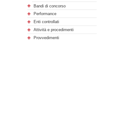
Bandi di concorso
Performance
Enti controllati
Attività e procedimenti
Provvedimenti
Bandi di gara e contratti
Sovvenzioni, contributi, sussidi,
vantaggi economici
Bilanci
Beni immobili e gestione
patrimonio
Controlli e rilievi
sull’amministrazione
Servizi erogati
Pagamenti dell’amministrazione
Opere pubbliche
Pianificazione e governo del
territorio