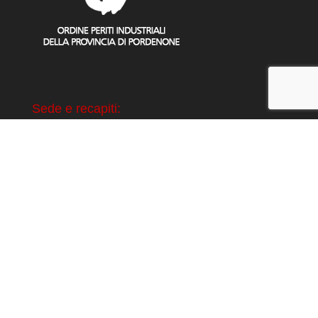
Sede e recapiti:
Viale Dante 58
33170 Pordenone
Tel. 0434 21300
E-mail: segreteria@periti-industriali.pordenone.it
Pec: ordinedipordenone@pec.cnpi.it
ORARI
Dal lunedì al giovedì:
dalle ore 08:30 alle ore 16:30
Il venerdì: